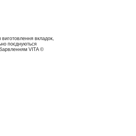
я виготовлення вкладок,
льно поєднуються
забарвленням VITA ©