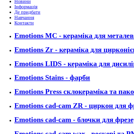
Новини
Інформація
Де придбати
Навчання
Контакти
Emotions MC - кераміка для металев
Emotions Zr - кераміка для цирконіє
Emotions LIDS - кераміка для дисилі
Emotions Stains - фарби
Emotions Press склокераміка та пак
Emotions cad-cam ZR - циркон для 
Emotions cad-cam - блочки для фрез
Emotions cad-cam wax - воскові та