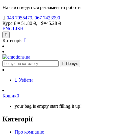
На сайті ведуться регламентні роботи
048 7955479
,
067 7423990
Курс € = 51.80 ₴, $=45.28 ₴
ENGLISH
Категорія

Пошук
Увійти
Кошик
0
your bag is empty start filling it up!
Категорії
Про компанію