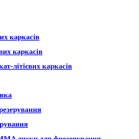
их каркасів
вих каркасів
кат-літієвих каркасів
овка
фрезерування
ерування
 PMMA диски для фрезерування