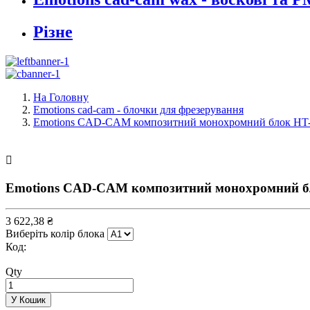
Різне
На Головну
Emotions cad-cam - блочки для фрезерування
Emotions CAD-CAM композитний монохромний блок HT-

Emotions CAD-CAM композитний монохромний бл
3 622,38 ₴
Виберіть колір блока
Код:
Qty
У Кошик