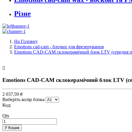
Різне
На Головну
Emotions cad-cam - блочки для фрезерування
Emotions CAD-CAM склокерамічний блок LTV (середня пр

Emotions CAD-CAM склокерамічний блок LTV (сер
2 037,59 ₴
Виберіть колір блока
Код:
Qty
У Кошик