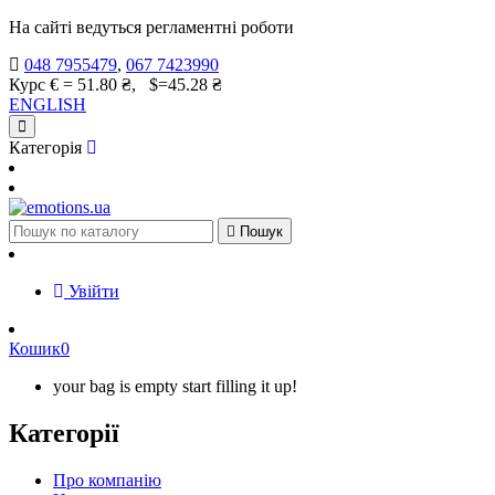
На сайті ведуться регламентні роботи
048 7955479
,
067 7423990
Курс € = 51.80 ₴, $=45.28 ₴
ENGLISH
Категорія

Пошук
Увійти
Кошик
0
your bag is empty start filling it up!
Категорії
Про компанію