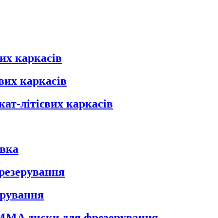
их каркасів
вих каркасів
кат-літієвих каркасів
овка
фрезерування
ерування
 PMMA диски для фрезерування