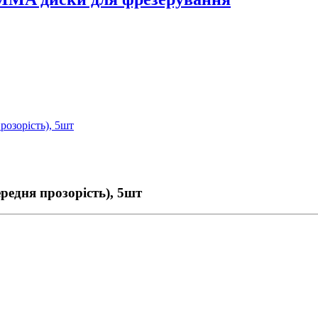
озорість), 5шт
едня прозорість), 5шт