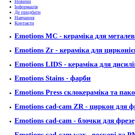
Новини
Інформація
Де придбати
Навчання
Контакти
Emotions MC - кераміка для металев
Emotions Zr - кераміка для цирконіє
Emotions LIDS - кераміка для дисилі
Emotions Stains - фарби
Emotions Press склокераміка та пак
Emotions cad-cam ZR - циркон для 
Emotions cad-cam - блочки для фрез
Emotions cad-cam wax - воскові та