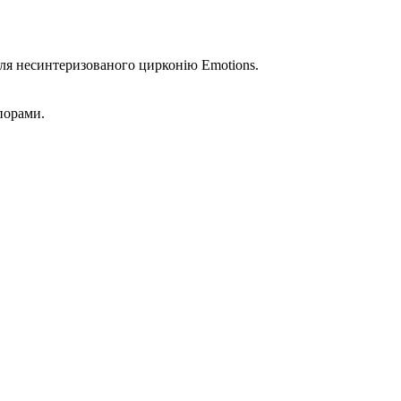
для несинтеризованого цирконію Emotions.
порами.