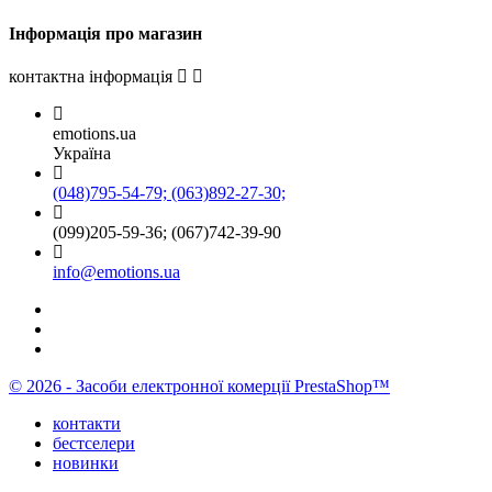
Інформація про магазин
контактна інформація
emotions.ua
Україна
(048)795-54-79; (063)892-27-30;
(099)205-59-36; (067)742-39-90
info@emotions.ua
© 2026 - Засоби електронної комерції PrestaShop™
контакти
бестселери
новинки