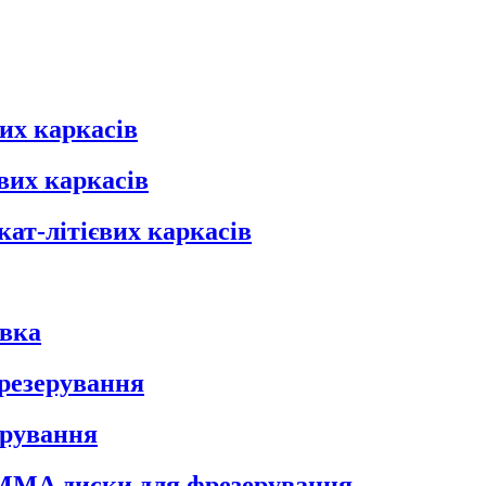
их каркасів
вих каркасів
кат-літієвих каркасів
овка
фрезерування
ерування
 PMMA диски для фрезерування