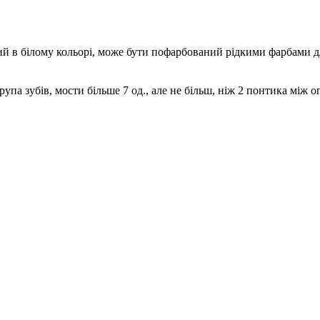
ний в білому кольорі, може бути пофарбований рідкими фарбами 
па зубів, мости більше 7 од., але не більш, ніж 2 понтика між о