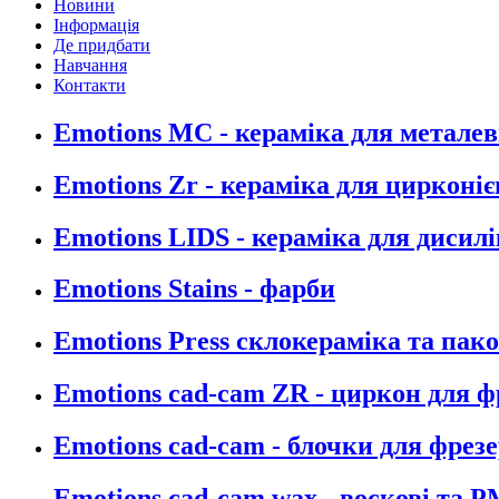
Новини
Інформація
Де придбати
Навчання
Контакти
Emotions MC - кераміка для металев
Emotions Zr - кераміка для цирконіє
Emotions LIDS - кераміка для дисилі
Emotions Stains - фарби
Emotions Press склокераміка та пак
Emotions cad-cam ZR - циркон для 
Emotions cad-cam - блочки для фрез
Emotions cad-cam wax - воскові та