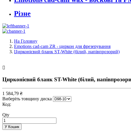
Різне
На Головну
Emotions cad-cam ZR - циркон для фрезерування
Цирконієвий бланк ST-White (білий, напівпрозорий)

Цирконієвий бланк ST-White (білий, напівпрозор
1 584,79 ₴
Виберіть товщину диска
Код:
Qty
У Кошик