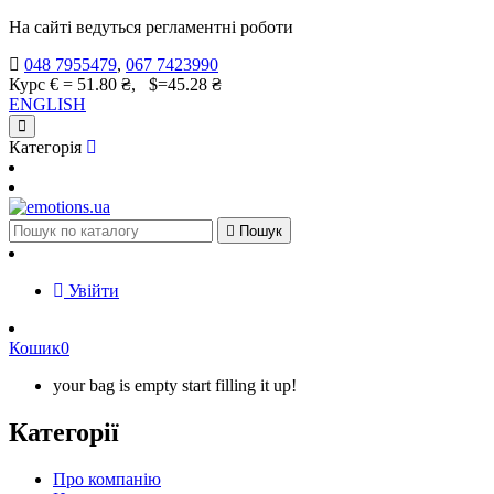
На сайті ведуться регламентні роботи
048 7955479
,
067 7423990
Курс € = 51.80 ₴, $=45.28 ₴
ENGLISH
Категорія

Пошук
Увійти
Кошик
0
your bag is empty start filling it up!
Категорії
Про компанію