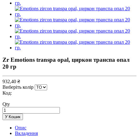
Zr Emotions transpa opal, циркон транспа опал
20 гр
932,40 ₴
Виберіть колір
Код:
Qty
У Кошик
Опис
Вкладення