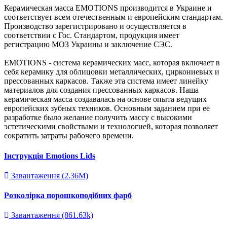
Керамическая масса EMOTIONS производится в Украине и
соответствует всем отечественным и европейским стандартам.
Производство зарегистрировано и осуществляется в
соответствии с Гос. Стандартом, продукция имеет
регистрацию МОЗ Украины и заключение СЭС.
EMOTIONS - система керамических масс, которая включает в
себя керамику для облицовки металлических, циркониевых и
прессованных каркасов. Также эта система имеет линейку
материалов для создания прессованных каркасов. Наша
керамическая масса создавалась на основе опыта ведущих
европейских зубных техников. Основным заданием при ее
разработке было желание получить массу с высокими
эстетическими свойствами и технологией, которая позволяет
сократить затраты рабочего времени.
Інструкція Emotions Lids
Завантаження (2.36M)
Розколірка порошкоподібних фарб
Завантаження (861.63k)