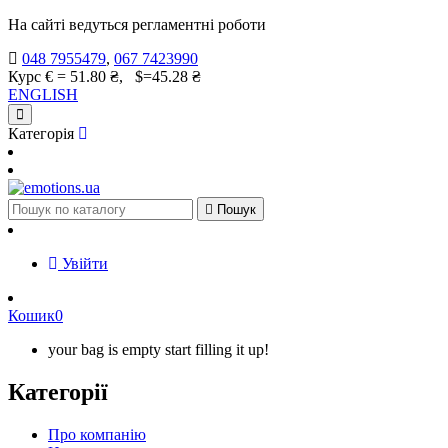
На сайті ведуться регламентні роботи
048 7955479
,
067 7423990
Курс € = 51.80 ₴, $=45.28 ₴
ENGLISH
Категорія

Пошук
Увійти
Кошик
0
your bag is empty start filling it up!
Категорії
Про компанію