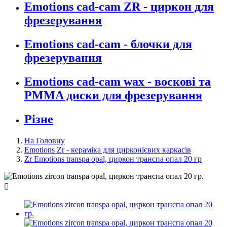
Emotions cad-cam ZR - циркон для
фрезерування
Emotions cad-cam - блочки для
фрезерування
Emotions cad-cam wax - воскові та
PMMA диски для фрезерування
Різне
На Головну
Emotions Zr - кераміка для цирконієвих каркасів
Zr Emotions transpa opal, циркон транспа опал 20 гр
