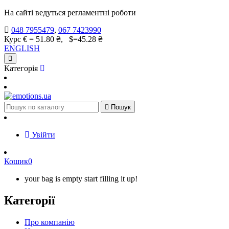
На сайті ведуться регламентні роботи
048 7955479
,
067 7423990
Курс € = 51.80 ₴, $=45.28 ₴
ENGLISH
Категорія

Пошук
Увійти
Кошик
0
your bag is empty start filling it up!
Категорії
Про компанію