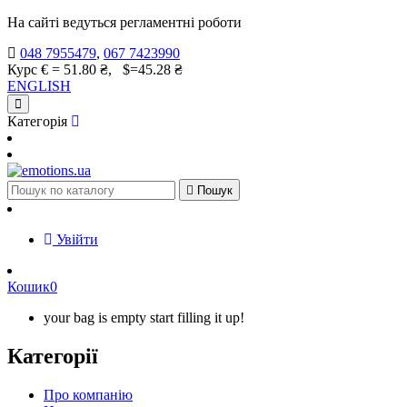
На сайті ведуться регламентні роботи
048 7955479
,
067 7423990
Курс € = 51.80 ₴, $=45.28 ₴
ENGLISH
Категорія

Пошук
Увійти
Кошик
0
your bag is empty start filling it up!
Категорії
Про компанію