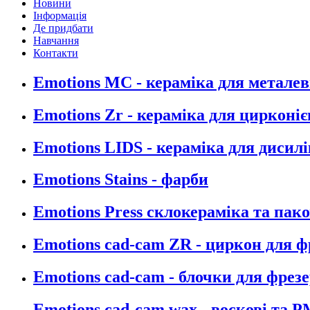
Новини
Інформація
Де придбати
Навчання
Контакти
Emotions MC - кераміка для металев
Emotions Zr - кераміка для цирконіє
Emotions LIDS - кераміка для дисилі
Emotions Stains - фарби
Emotions Press склокераміка та пак
Emotions cad-cam ZR - циркон для 
Emotions cad-cam - блочки для фрез
Emotions cad-cam wax - воскові та