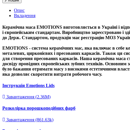
У Кошик
Опис
Вкладення
Керамічна маса EMOTIONS виготовляється в Україні і відп
і європейським стандартам. Виробництво зареєстровано і зд
до Держ. Стандартом, продукція має реєстрацію МОЗ Украї
EMOTIONS - система керамічних мас, яка включає в себе к
металевих, цирконієвих і пресованих каркасів. Також ця сис
для створення пресованих каркасів. Наша керамічна маса с
досвіду провідних європейських зубних техніків. Основним з
було бажання отримати масу з високими естетичними власти
яка дозволяє скоротити витрати робочого часу.
Інструкція Emotions Lids
Завантаження (2.36M)
Розколірка порошкоподібних фарб
Завантаження (861.63k)