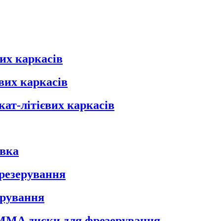
их каркасів
вих каркасів
кат-літієвих каркасів
овка
фрезерування
ерування
 PMMA диски для фрезерування