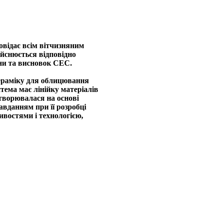
овідає всім вітчизняним
ійснюється відповідно
ни та висновок СЕС.
ераміку для облицювання
тема має лінійку матеріалів
творювалася на основі
авданням при її розробці
востями і технологією,