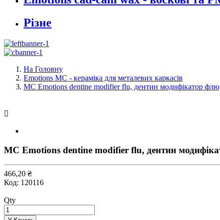
Різне
На Головну
Emotions MC - кераміка для металевих каркасів
MC Emotions dentine modifier flu, дентин модифікатор флю

MC Emotions dentine modifier flu, дентин модифік
466,20 ₴
Код:
120116
Qty