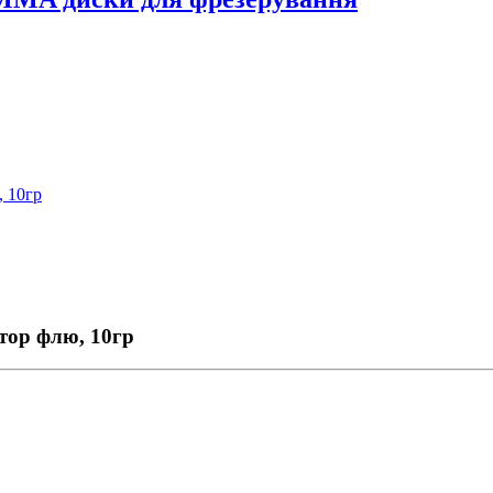
, 10гр
атор флю, 10гр