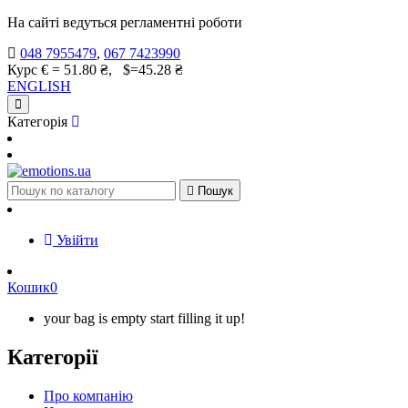
На сайті ведуться регламентні роботи
048 7955479
,
067 7423990
Курс € = 51.80 ₴, $=45.28 ₴
ENGLISH
Категорія

Пошук
Увійти
Кошик
0
your bag is empty start filling it up!
Категорії
Про компанію