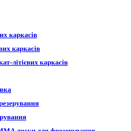
их каркасів
вих каркасів
кат-літієвих каркасів
овка
фрезерування
ерування
 PMMA диски для фрезерування