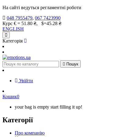
На сайті ведуться регламентні роботи
048 7955479
,
067 7423990
Курс € = 51.80 ₴, $=45.28 ₴
ENGLISH
Категорія

Пошук
Увійти
Кошик
0
your bag is empty start filling it up!
Категорії
Про компанію