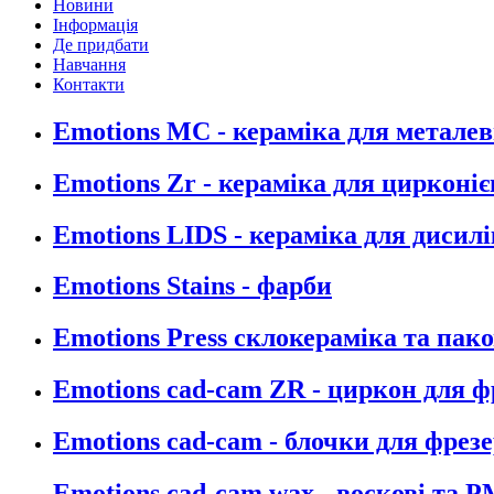
Новини
Інформація
Де придбати
Навчання
Контакти
Emotions MC - кераміка для металев
Emotions Zr - кераміка для цирконіє
Emotions LIDS - кераміка для дисилі
Emotions Stains - фарби
Emotions Press склокераміка та пак
Emotions cad-cam ZR - циркон для 
Emotions cad-cam - блочки для фрез
Emotions cad-cam wax - воскові та