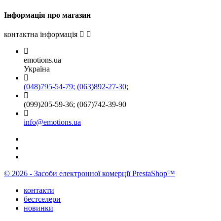
Інформація про магазин
контактна інформація
emotions.ua
Україна
(048)795-54-79; (063)892-27-30;
(099)205-59-36; (067)742-39-90
info@emotions.ua
© 2026 - Засоби електронної комерції PrestaShop™
контакти
бестселери
новинки