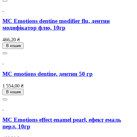
MC Emotions dentine modifier flu, дентин
модифікатор флю, 10гр
Ціна
466,20 ₴
В кошик
MC emotions dentine, дентин 50 гр
Ціна
1 554,00 ₴
В кошик
MC Emotions effect enamel pearl, ефект емаль
перл, 10гр