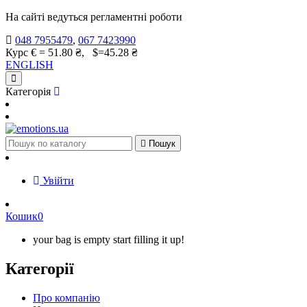
На сайті ведуться регламентні роботи
048 7955479
,
067 7423990
Курс € = 51.80 ₴, $=45.28 ₴
ENGLISH
Категорія

Пошук
Увійти
Кошик
0
your bag is empty start filling it up!
Категорії
Про компанію