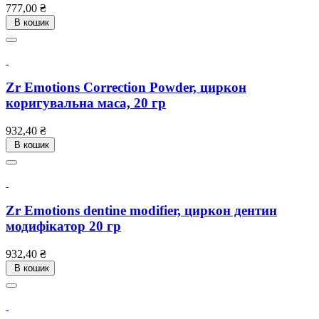
Ціна
777,00 ₴
В кошик
Zr Emotions Correction Powder, циркон
коригувальна маса, 20 гр
Ціна
932,40 ₴
В кошик
Zr Emotions dentine modifier, циркон дентин
модифікатор 20 гр
Ціна
932,40 ₴
В кошик