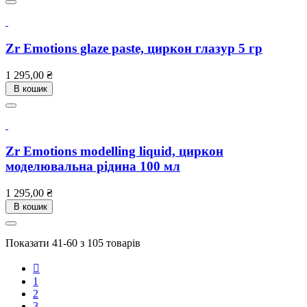
Zr Emotions glaze paste, циркон глазур 5 гр
Ціна
1 295,00 ₴
В кошик
Zr Emotions modelling liquid, циркон
моделювальна рідина 100 мл
Ціна
1 295,00 ₴
В кошик
Показати 41-60 з 105 товарів

1
2
3